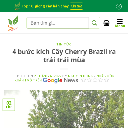
Skip
×
Top 10
giống cây bán chạy
Chi tiết
to
content
Tìm
Menu
kiếm:
TIN TỨC
4 bước kích Cây Cherry Brazil ra
trái trái mùa
POSTED ON
2 THÁNG 6, 2022
BY
NGUYEN DUNG
-
NHÀ VƯỜN
KHÁNH VÕ TRÊN
02
Th6