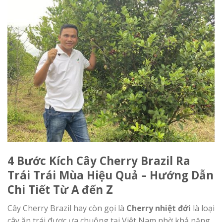
4 Bước Kích Cây Cherry Brazil Ra
Trái Trái Mùa Hiệu Quả – Hướng Dẫn
Chi Tiết Từ A đến Z
Cây Cherry Brazil hay còn gọi là
Cherry nhiệt đới
là loại
cây ăn trái được ưa chuộng tại Việt Nam nhờ khả năng