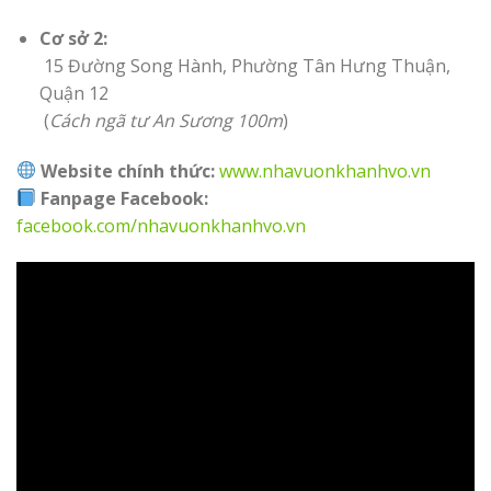
Cơ sở 2:
15 Đường Song Hành, Phường Tân Hưng Thuận,
Quận 12
(
Cách ngã tư An Sương 100m
)
Website chính thức:
www.nhavuonkhanhvo.vn
Fanpage Facebook:
facebook.com/nhavuonkhanhvo.vn