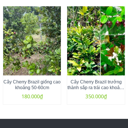
Cây Cherry Brazil giống cao
Cây Cherry Brazil trưởng
khoảng 50-60cm
thành sắp ra trái cao khoảng
80cm -1m
180.000
₫
350.000
₫