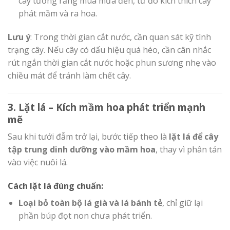
cây tưởng rằng mùa mưa đến, từ đó kích thích cây
phát mầm và ra hoa.
Lưu ý
: Trong thời gian cắt nước, cần quan sát kỹ tình
trạng cây. Nếu cây có dấu hiệu quá héo, cần cân nhắc
rút ngắn thời gian cắt nước hoặc phun sương nhẹ vào
chiều mát để tránh làm chết cây.
3. Lặt lá – Kích mầm hoa phát triển mạnh
mẽ
Sau khi tưới đẫm trở lại, bước tiếp theo là
lặt lá để cây
tập trung dinh dưỡng vào mầm hoa
, thay vì phân tán
vào việc nuôi lá.
Cách lặt lá đúng chuẩn:
Loại bỏ toàn bộ lá già và lá bánh tẻ
, chỉ giữ lại
phần búp đọt non chưa phát triển.