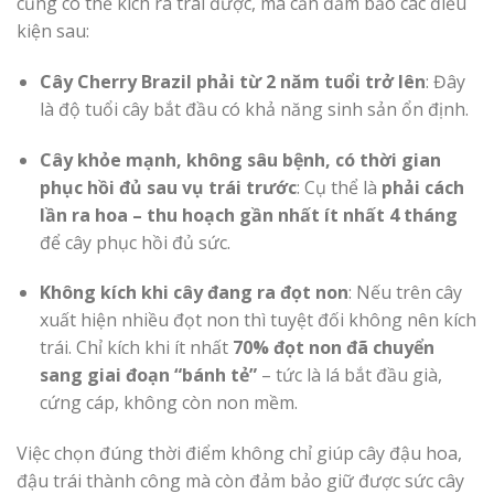
cũng có thể kích ra trái được, mà cần đảm bảo các điều
kiện sau:
Cây Cherry Brazil phải từ 2 năm tuổi trở lên
: Đây
là độ tuổi cây bắt đầu có khả năng sinh sản ổn định.
Cây khỏe mạnh, không sâu bệnh, có thời gian
phục hồi đủ sau vụ trái trước
: Cụ thể là
phải cách
lần ra hoa – thu hoạch gần nhất ít nhất 4 tháng
để cây phục hồi đủ sức.
Không kích khi cây đang ra đọt non
: Nếu trên cây
xuất hiện nhiều đọt non thì tuyệt đối không nên kích
trái. Chỉ kích khi ít nhất
70% đọt non đã chuyển
sang giai đoạn “bánh tẻ”
– tức là lá bắt đầu già,
cứng cáp, không còn non mềm.
Việc chọn đúng thời điểm không chỉ giúp cây đậu hoa,
đậu trái thành công mà còn đảm bảo giữ được sức cây