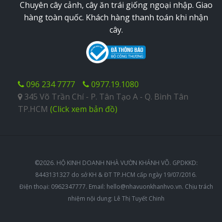
Chuyên cây cảnh, cây ăn trái giống ngoại nhập. Giao
hàng toàn quốc. Khách hàng thanh toán khi nhận
cây.
096 234 7777
0977.19.1080
345 Võ Trần Chí - P. Tân Tạo A - Q. Bình Tân
TP.HCM
(Click xem bản đồ)
©2026. HỘ KINH DOANH NHÀ VƯỜN KHÁNH VÕ. GPDKKD:
8443131327 do sở KH & ĐT TP.HCM cấp ngày 19/07/2016.
Điện thoại: 0962347777. Email:
hello@nhavuonkhanhvo.vn
. Chịu trách
nhiệm nội dung: Lê Thị Tuyết Chinh