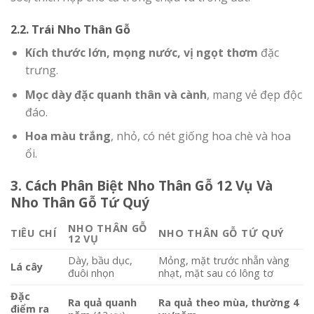
2.2. Trái Nho Thân Gỗ
Kích thước lớn, mọng nước, vị ngọt thơm
đặc
trưng.
Mọc dày đặc quanh thân và cành
, mang vẻ đẹp độc
đáo.
Hoa màu trắng
, nhỏ, có nét giống hoa chè và hoa
ổi.
3. Cách Phân Biệt Nho Thân Gỗ 12 Vụ Và
Nho Thân Gỗ Tứ Quý
NHO THÂN GỖ
TIÊU CHÍ
NHO THÂN GỖ TỨ QUÝ
12 VỤ
Dày, bầu dục,
Mỏng, mặt trước nhẵn vàng
Lá cây
đuôi nhọn
nhạt, mặt sau có lông tơ
Đặc
Ra quả quanh
Ra quả theo mùa, thường 4
điểm ra