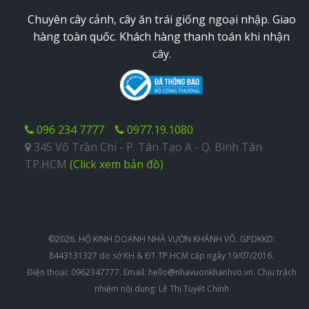
Chuyên cây cảnh, cây ăn trái giống ngoại nhập. Giao
hàng toàn quốc. Khách hàng thanh toán khi nhận
cây.
096 234 7777
0977.19.1080
345 Võ Trần Chí - P. Tân Tạo A - Q. Bình Tân
TP.HCM
(Click xem bản đồ)
©2026. HỘ KINH DOANH NHÀ VƯỜN KHÁNH VÕ. GPDKKD:
8443131327 do sở KH & ĐT TP.HCM cấp ngày 19/07/2016.
Điện thoại: 0962347777. Email:
hello@nhavuonkhanhvo.vn
. Chịu trách
nhiệm nội dung: Lê Thị Tuyết Chinh