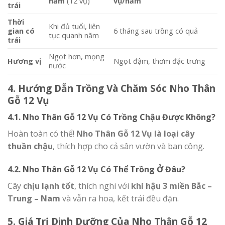
năm
(12 vụ)
vụ/năm
trái
Thời
Khi đủ tuổi, liên
gian có
6 tháng sau trồng có quả
tục quanh năm
trái
Ngọt hơn, mọng
Hương vị
Ngọt đậm, thơm đặc trưng
nước
4. Hướng Dẫn Trồng Và Chăm Sóc Nho Thân
Gỗ 12 Vụ
4.1. Nho Thân Gỗ 12 Vụ Có Trồng Chậu Được Không?
Hoàn toàn có thể!
Nho Thân Gỗ 12 Vụ là loại cây
thuần chậu
, thích hợp cho cả sân vườn và ban công.
4.2. Nho Thân Gỗ 12 Vụ Có Thể Trồng Ở Đâu?
Cây
chịu lạnh tốt
, thích nghi với
khí hậu 3 miền Bắc –
Trung – Nam
và vẫn ra hoa, kết trái đều đặn.
5. Giá Trị Dinh Dưỡng Của Nho Thân Gỗ 12