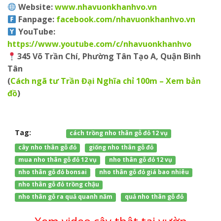
Website:
www.nhavuonkhanhvo.vn
Fanpage
:
facebook.com/nhavuonkhanhvo.vn
YouTube
:
https://www.youtube.com/c/nhavuonkhanhvo
345 Võ Trần Chí, Phường Tân Tạo A, Quận Bình
Tân
(
Cách ngã tư Trần Đại Nghĩa chỉ 100m – Xem bản
đồ
)
Tag:
cách trồng nho thân gỗ đỏ 12 vụ
cây nho thân gỗ đỏ
giống nho thân gỗ đỏ
mua nho thân gỗ đỏ 12 vụ
nho thân gỗ đỏ 12 vụ
nho thân gỗ đỏ bonsai
nho thân gỗ đỏ giá bao nhiêu
nho thân gỗ đỏ trồng chậu
nho thân gỗ ra quả quanh năm
quả nho thân gỗ đỏ