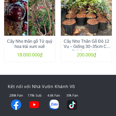
Cây Nho thân gỗ Tứ quý
Cây Nho Thân Gỗ Đỏ 12
hoa trái xum xuê
Vụ – Giống 30–35cm Có
Trái Sau 2 Năm
18.000.000
₫
200.000
₫
Kết nối với Nhà Vườn Khánh Võ
289k Fan
179k Sub
4.6k Fan
39k Fan