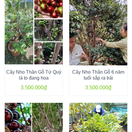
Cây Nho Thân Gỗ Tứ Quý
Cây Nho Thân Gỗ 6 năm
lá to đang hoa
tuổi sắp ra trái
3.500.000
₫
3.500.000
₫