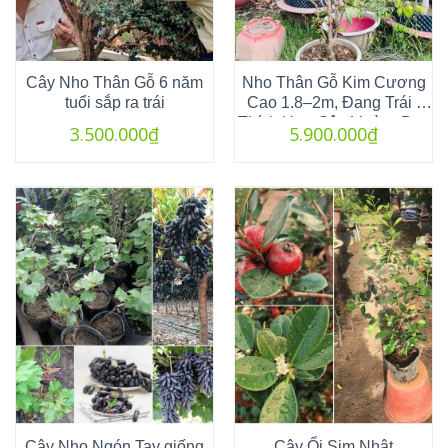
Cây Nho Thân Gỗ 6 năm
Nho Thân Gỗ Kim Cương
tuổi sắp ra trái
Cao 1.8–2m, Đang Trái |
Thích Hợp Sân Vườn, Ban
3.500.000
₫
5.900.000
₫
Công
Cây Nho Ngón Tay giống
Cây Ổi Sim Nhật