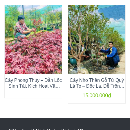
Cây Phong Thủy – Dẫn Lộc
Cây Nho Thân Gỗ Tứ Quý
Sinh Tài, Kích Hoạt Vận
Lá To – Độc Lạ, Dễ Trồng,
May
Cho Trái Quanh Năm
15.000.000
₫