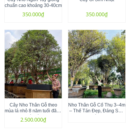
chuẩn cao khoảng 30-40cm
350.000
₫
350.000
₫
Cây Nho Thân Gỗ theo
Nho Thân Gỗ Cổ Thụ 3–4m
mùa lá nhỏ 8 năm tuổi đã ra
– Thế Tán Đẹp, Đáng Sưu
trái bói
Tầm
2.500.000
₫