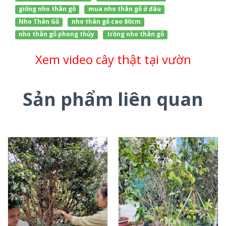
giống nho thân gỗ
mua nho thân gỗ ở đâu
Nho Thân Gỗ
nho thân gỗ cao 80cm
nho thân gỗ phong thủy
trồng nho thân gỗ
Xem video cây thật tại vườn
Sản phẩm liên quan