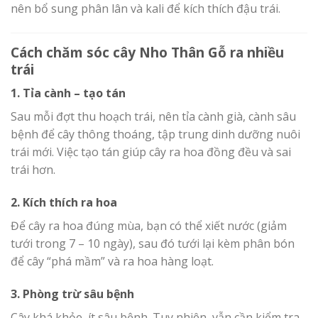
nên bổ sung phân lân và kali để kích thích đậu trái.
Cách chăm sóc cây Nho Thân Gỗ ra nhiều
trái
1. Tỉa cành – tạo tán
Sau mỗi đợt thu hoạch trái, nên tỉa cành già, cành sâu
bệnh để cây thông thoáng, tập trung dinh dưỡng nuôi
trái mới. Việc tạo tán giúp cây ra hoa đồng đều và sai
trái hơn.
2. Kích thích ra hoa
Để cây ra hoa đúng mùa, bạn có thể xiết nước (giảm
tưới trong 7 – 10 ngày), sau đó tưới lại kèm phân bón
để cây “phá mầm” và ra hoa hàng loạt.
3. Phòng trừ sâu bệnh
Cây khá khỏe, ít sâu bệnh. Tuy nhiên, vẫn cần kiểm tra