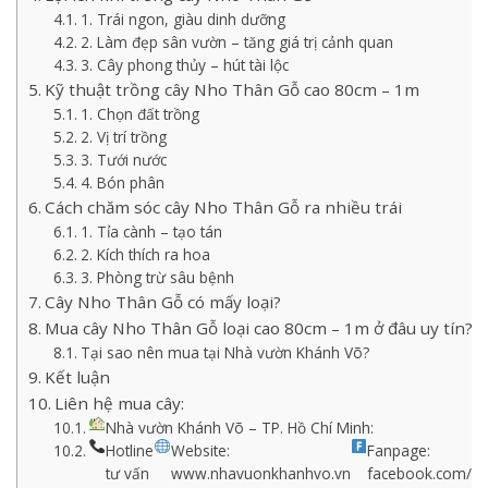
1. Trái ngon, giàu dinh dưỡng
2. Làm đẹp sân vườn – tăng giá trị cảnh quan
3. Cây phong thủy – hút tài lộc
Kỹ thuật trồng cây Nho Thân Gỗ cao 80cm – 1m
1. Chọn đất trồng
2. Vị trí trồng
3. Tưới nước
4. Bón phân
Cách chăm sóc cây Nho Thân Gỗ ra nhiều trái
1. Tỉa cành – tạo tán
2. Kích thích ra hoa
3. Phòng trừ sâu bệnh
Cây Nho Thân Gỗ có mấy loại?
Mua cây Nho Thân Gỗ loại cao 80cm – 1m ở đâu uy tín?
Tại sao nên mua tại Nhà vườn Khánh Võ?
Kết luận
Liên hệ mua cây:
Nhà vườn Khánh Võ – TP. Hồ Chí Minh:
Hotline
Website:
Fanpage:
tư vấn
www.nhavuonkhanhvo.vn
facebook.com/n