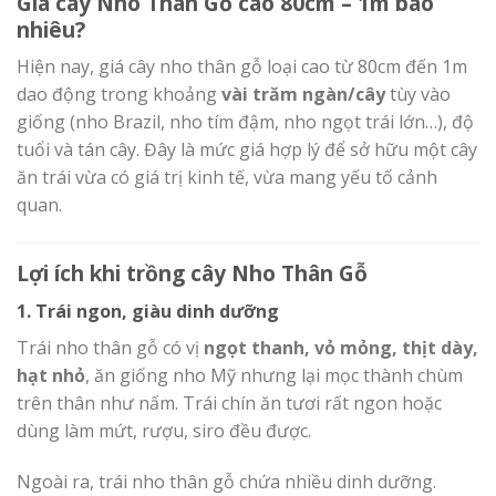
Giá cây Nho Thân Gỗ cao 80cm – 1m bao
nhiêu?
Hiện nay, giá cây nho thân gỗ loại cao từ 80cm đến 1m
dao động trong khoảng
vài trăm ngàn/cây
tùy vào
giống (nho Brazil, nho tím đậm, nho ngọt trái lớn…), độ
tuổi và tán cây. Đây là mức giá hợp lý để sở hữu một cây
ăn trái vừa có giá trị kinh tế, vừa mang yếu tố cảnh
quan.
Lợi ích khi trồng cây Nho Thân Gỗ
1. Trái ngon, giàu dinh dưỡng
Trái nho thân gỗ có vị
ngọt thanh, vỏ mỏng, thịt dày,
hạt nhỏ
, ăn giống nho Mỹ nhưng lại mọc thành chùm
trên thân như nấm. Trái chín ăn tươi rất ngon hoặc
dùng làm mứt, rượu, siro đều được.
Ngoài ra, trái nho thân gỗ chứa nhiều dinh dưỡng.