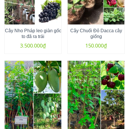
Cây Nho Pháp leo giàn gốc
Cây Chuối Đỏ Dacca cây
to đã ra trái
giống
3.500.000
₫
150.000
₫