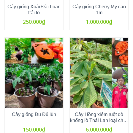
Cây giống Xoài Đài Loan
Cây giống Cherry Mỹ cao
trái to
1m
250.000
₫
1.000.000
₫
Cây giống Đu Đủ lùn
Cây Hồng xiêm ruột đỏ
khổng lồ Thái Lan loại chiết
đã ra trái
150.000
₫
6.000.000
₫