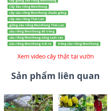
cây giống sầu riêng Monthong
Cây Sầu riêng Monthong
cây sầu riêng Monthong chuẩn giống
cây sầu riêng Thái Lan
giống sầu riêng Monthong Thái Lan
sầu riêng Monthong dễ trồng
sầu riêng Monthong năng suất cao
sầu riêng Monthong trái to
trồng sầu riêng Monthong
Xem video cây thật tại vườn
Sản phẩm liên quan