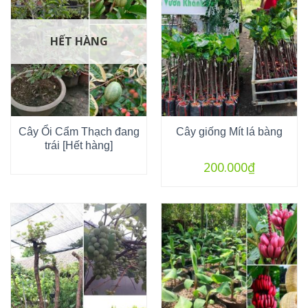
HẾT HÀNG
Cây Ổi Cẩm Thạch đang
Cây giống Mít lá bàng
trái [Hết hàng]
200.000
₫