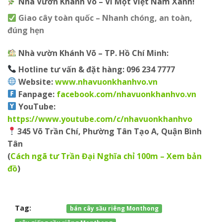
Nhà Vườn Khánh Võ – Vì Một Việt Nam Xanh!
Giao cây toàn quốc – Nhanh chóng, an toàn,
đúng hẹn
Nhà vườn Khánh Võ – TP. Hồ Chí Minh:
Hotline tư vấn & đặt hàng:
096 234 7777
Website:
www.nhavuonkhanhvo.vn
Fanpage
:
facebook.com/nhavuonkhanhvo.vn
YouTube
:
https://www.youtube.com/c/nhavuonkhanhvo
345 Võ Trần Chí, Phường Tân Tạo A, Quận Bình
Tân
(
Cách ngã tư Trần Đại Nghĩa chỉ 100m – Xem bản
đồ
)
Tag:
bán cây sầu riêng Monthong