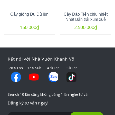
Cây giống Đu Đủ lùn
Cây Đào Tiên chịu nhiệt
Nhật Bản trái xum xuê
150.000
₫
2.500.000
₫
Kết nối với Nhà Vườn Khánh Võ
289k Fan
179k Sub
4.6k Fan
39k Fan
Search 10 lần cũng không bằng 1 lần nghe tư vấn
Đăng ký tư vấn ngay!