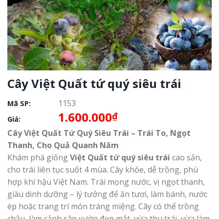
Cây Việt Quất tứ quý siêu trái
1153
Mã SP:
1.600.000
₫
Giá:
Cây Việt Quất Tứ Quý Siêu Trái – Trái To, Ngọt
Thanh, Cho Quả Quanh Năm
Khám phá giống
Việt Quất tứ quý siêu trái
cao sản,
cho trái liên tục suốt 4 mùa. Cây khỏe, dễ trồng, phù
hợp khí hậu Việt Nam. Trái mọng nước, vị ngọt thanh,
giàu dinh dưỡng – lý tưởng để ăn tươi, làm bánh, nước
ép hoặc trang trí món tráng miệng. Cây có thể trồng
chậu, làm cảnh sân vườn đẹp mắt, vừa thu trái, vừa làm