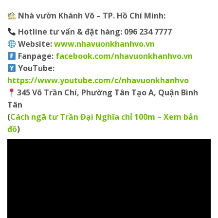
Nhà vườn Khánh Võ – TP. Hồ Chí Minh:
Hotline tư vấn & đặt hàng:
096 234 7777
Website:
www.nhavuonkhanhvo.vn
Fanpage
:
facebook.com/nhavuonkhanhvo.vn
YouTube
:
https://www.youtube.com/c/nhavuonkhanhvo
345 Võ Trần Chí, Phường Tân Tạo A, Quận Bình
Tân
(
Cách ngã tư Trần Đại Nghĩa chỉ 100m – Xem bản
đồ
)