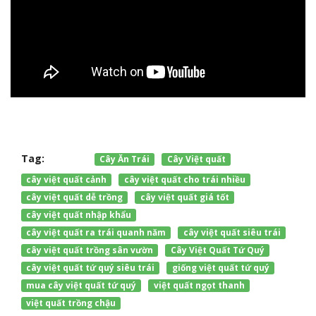
Tag:
Cây Ăn Trái
Cây Việt quất
cây việt quất cảnh
cây việt quất cho trái nhiều
cây việt quất dễ trồng
cây việt quất giá tốt
cây việt quất nhập khẩu
cây việt quất ra trái quanh năm
cây việt quất siêu trái
cây việt quất trồng sân vườn
Cây Việt Quất Tứ Quý
cây việt quất tứ quý siêu trái
giống việt quất tứ quý
mua cây việt quất tứ quý
việt quất ngọt thanh
việt quất trồng chậu