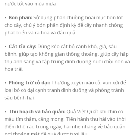
nước tốt vào mùa mưa.
• Bón phân:
Sử dụng phân chuồng hoai mục bón lót
cho cây, chú ý bón phân định kỳ để cây nhanh chóng
phát triển và ra hoa và đậu quả.
• Cắt tỉa cây:
Dùng kéo cắt bỏ cành khô, già, sâu
bệnh, giúp tạo không gian thông thoáng, giúp cây hấp
thụ ánh sáng và tập trung dinh dưỡng nuôi chồi non và
hoa trái.
• Phòng trừ cỏ dại:
Thường xuyên xáo cỏ, vun xới để
loại bỏ cỏ dại cạnh tranh dinh dưỡng và phòng tránh
sâu bệnh hại.
• Thu hoạch và bảo quản:
Quả Việt Quất khi chín có
màu tím thẫm, căng mọng. Tiến hành thu hái vào thời
điểm khô ráo trong ngày, hái nhẹ nhàng về bảo quản
nơi thoáng mát để quả được tươi lâu.