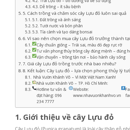
4.2. Trái Lựu đỏ – bổ dưỡng và dễ sử dụng
4.3. Dễ trồng – ít sâu bệnh
5. Cách trồng và chăm sóc cây Lựu đỏ luôn sai quả
5.1. Đất trồng và ánh sáng
5.2. Tưới nước và bón phân
5.3. Tỉa cành và tạo dáng bonsai
6. Vì sao nên chọn mua cây Lựu đỏ trưởng thành t
Cây chuẩn giống – Trái sai, màu đỏ đẹp rực rỡ
Tư vấn phong thủy trồng cây đúng mệnh – đúng 
Vận chuyển – trồng tận nơi – bảo hành cây sống
7. Giá cây Lựu đỏ trồng trước nhà bao nhiêu?
8. Kết luận: Cây Lựu đỏ – lựa chọn phong thủy lý t
Nhà Vườn Khánh Võ – Vì Một Việt Nam Xanh!
Nhà vườn Khánh Võ – TP. Hồ Chí Minh:
Hotline tư vấn &
Website:
Fa
đặt hàng: 096
www.nhavuonkhanhvo.vn
fa
234 7777
1. Giới thiệu về cây Lựu đỏ
Cây Lựu đỏ (Punica granatum) là loài cây thân gỗ nhỏ