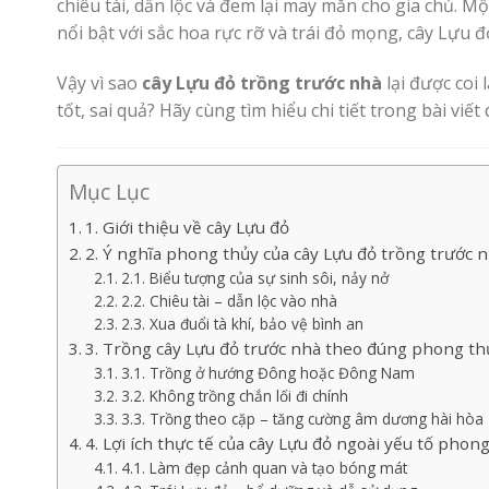
chiêu tài, dẫn lộc và đem lại may mắn cho gia chủ. M
nổi bật với sắc hoa rực rỡ và trái đỏ mọng, cây Lựu
Vậy vì sao
cây Lựu đỏ trồng trước nhà
lại được coi
tốt, sai quả? Hãy cùng tìm hiểu chi tiết trong bài viết
Mục Lục
1. Giới thiệu về cây Lựu đỏ
2. Ý nghĩa phong thủy của cây Lựu đỏ trồng trước 
2.1. Biểu tượng của sự sinh sôi, nảy nở
2.2. Chiêu tài – dẫn lộc vào nhà
2.3. Xua đuổi tà khí, bảo vệ bình an
3. Trồng cây Lựu đỏ trước nhà theo đúng phong th
3.1. Trồng ở hướng Đông hoặc Đông Nam
3.2. Không trồng chắn lối đi chính
3.3. Trồng theo cặp – tăng cường âm dương hài hòa
4. Lợi ích thực tế của cây Lựu đỏ ngoài yếu tố phon
4.1. Làm đẹp cảnh quan và tạo bóng mát