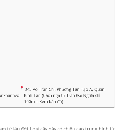
345 Võ Trần Chí, Phường Tân Tạo A, Quận
uonkhanhvo
Bình Tân (Cách ngã tư Trần Đại Nghĩa chỉ
100m – Xem bản đồ)
 từ lâu đời. Loại cây này có chiều cao trung bình từ