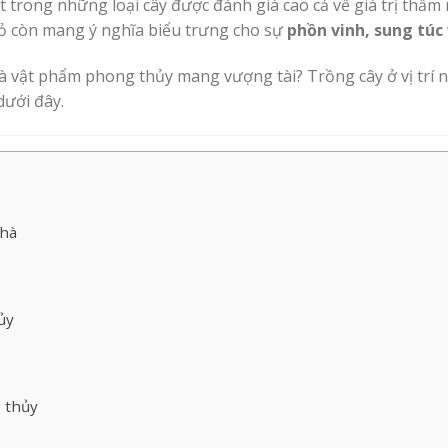
ột trong những loại cây được đánh giá cao cả về giá trị thẩ
 đỏ còn mang ý nghĩa biểu trưng cho sự
phồn vinh, sung túc
 là vật phẩm phong thủy mang vượng tài? Trồng cây ở vị trí 
 dưới đây.
nhà
ủy
g thủy