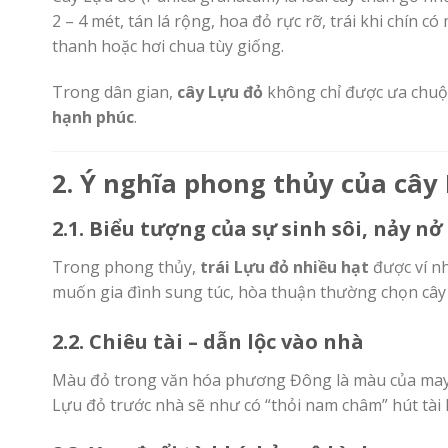
2 – 4 mét, tán lá rộng, hoa đỏ rực rỡ, trái khi chín
thanh hoặc hơi chua tùy giống.
Trong dân gian,
cây Lựu đỏ
không chỉ được ưa chuộ
hạnh phúc
.
2. Ý nghĩa phong thủy của cây
2.1. Biểu tượng của sự sinh sôi, nảy nở
Trong phong thủy,
trái Lựu đỏ nhiều hạt
được ví nh
muốn gia đình sung túc, hòa thuận thường chọn cây
2.2. Chiêu tài – dẫn lộc vào nhà
Màu đỏ trong văn hóa phương Đông là màu của may mắ
Lựu đỏ trước nhà sẽ như có “thỏi nam châm” hút tài kh