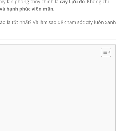
m mỹ lẫn phong thủy chính là
cây Lựu đỏ
. Không chỉ
 và hạnh phúc viên mãn
.
nào là tốt nhất? Và làm sao để chăm sóc cây luôn xanh