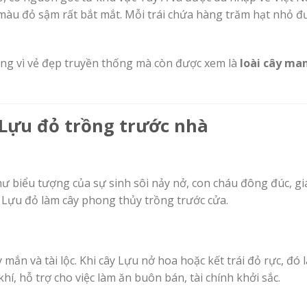
 có màu đỏ sậm rất bắt mắt. Mỗi trái chứa hàng trăm hạt nhỏ
ng vì vẻ đẹp truyền thống mà còn được xem là
loài cây man
 Lựu đỏ trồng trước nhà
ư biểu tượng của sự sinh sôi nảy nở, con cháu đông đúc, g
 Lựu đỏ làm cây phong thủy trồng trước cửa.
n và tài lộc. Khi cây Lựu nở hoa hoặc kết trái đỏ rực, đó 
í, hỗ trợ cho việc làm ăn buôn bán, tài chính khởi sắc.