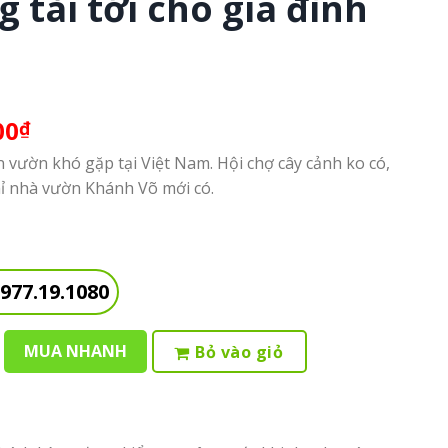
tài tới cho gia đình
00
₫
 vườn khó gặp tại Việt Nam. Hội chợ cây cảnh ko có,
hỉ nhà vườn Khánh Võ mới có.
977.19.1080
MUA NHANH
Bỏ vào giỏ