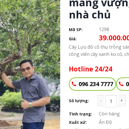
mang vượng 
nhà chủ
1298
Mã SP:
39.000.0
Giá:
Cây Lựu đỏ cổ thụ trồng sân
công viên cây xanh ko có, c
Hotline 24/24
096 234 7777
0
Số lượng
Số lượng:
Còn hàng
Tình trạng:
Ấn Độ
Xuất xứ: