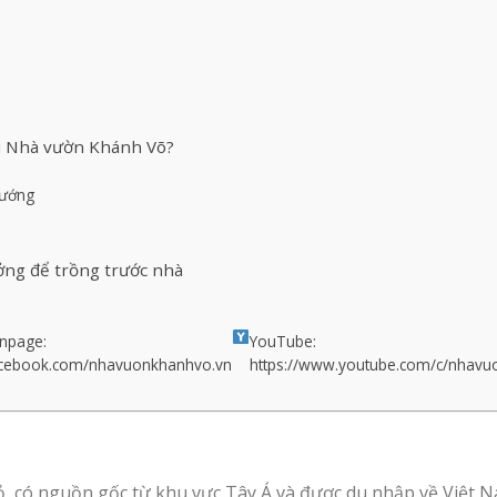
ại Nhà vườn Khánh Võ?
hướng
ưởng để trồng trước nhà
npage:
YouTube:
cebook.com/nhavuonkhanhvo.vn
https://www.youtube.com/c/nhav
, có nguồn gốc từ khu vực Tây Á và được du nhập về Việt Nam