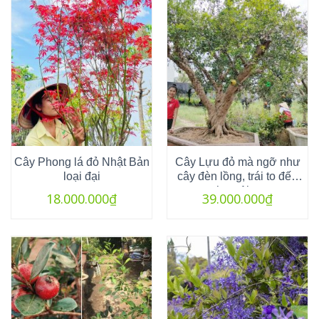
Cây Phong lá đỏ Nhật Bản
Cây Lựu đỏ mà ngỡ như
loại đại
cây đèn lồng, trái to đến
hơn 1kg
18.000.000
₫
39.000.000
₫