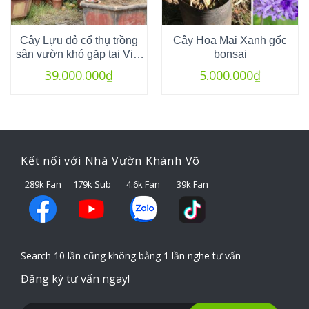
Cây Lựu đỏ cổ thụ trồng
Cây Hoa Mai Xanh gốc
sân vườn khó gặp tại Việt
bonsai
Nam
39.000.000
₫
5.000.000
₫
Kết nối với Nhà Vườn Khánh Võ
289k Fan
179k Sub
4.6k Fan
39k Fan
Search 10 lần cũng không bằng 1 lần nghe tư vấn
Đăng ký tư vấn ngay!