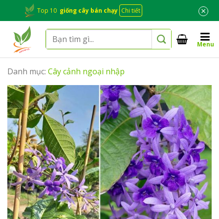
Skip
×
Top 10
giống cây bán chạy
Chi tiết
to
content
Tìm
Menu
kiếm:
Danh mục:
Cây cảnh ngoại nhập