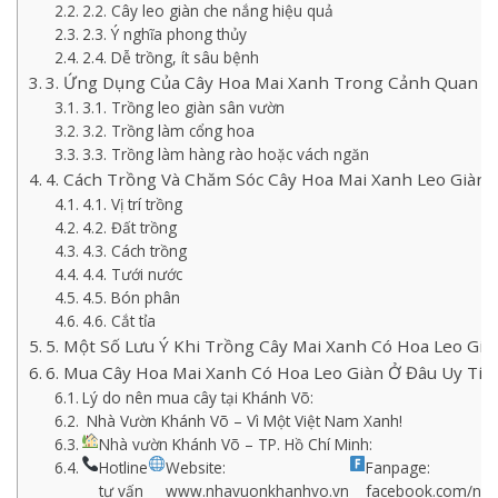
2.2. Cây leo giàn che nắng hiệu quả
2.3. Ý nghĩa phong thủy
2.4. Dễ trồng, ít sâu bệnh
3. Ứng Dụng Của Cây Hoa Mai Xanh Trong Cảnh Quan
3.1. Trồng leo giàn sân vườn
3.2. Trồng làm cổng hoa
3.3. Trồng làm hàng rào hoặc vách ngăn
4. Cách Trồng Và Chăm Sóc Cây Hoa Mai Xanh Leo Giàn
4.1. Vị trí trồng
4.2. Đất trồng
4.3. Cách trồng
4.4. Tưới nước
4.5. Bón phân
4.6. Cắt tỉa
5. Một Số Lưu Ý Khi Trồng Cây Mai Xanh Có Hoa Leo Già
6. Mua Cây Hoa Mai Xanh Có Hoa Leo Giàn Ở Đâu Uy Tín
Lý do nên mua cây tại Khánh Võ:
Nhà Vườn Khánh Võ – Vì Một Việt Nam Xanh!
Nhà vườn Khánh Võ – TP. Hồ Chí Minh:
Hotline
Website:
Fanpage:
tư vấn
www.nhavuonkhanhvo.vn
facebook.com/nh