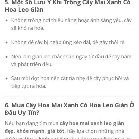
5. Một Số Lưu Ý Khi Trồng Cây Mai Xanh Có
Hoa Leo Giàn
Không trồng nơi thiếu nắng hoặc ánh sáng yếu, cây
sẽ khó ra hoa.
Không để cây bị ngập úng kéo dài, dễ gây thối rễ.
Nên làm giàn leo chắc chắn ngay từ đầu để cây bám
và phát triển đều.
Sau mỗi đợt hoa nên cắt tỉa nhẹ để cây phục hồi và
tiếp tục ra hoa.
6. Mua Cây Hoa Mai Xanh Có Hoa Leo Giàn Ở
Đâu Uy Tín?
Nếu bạn đang tìm mua
cây hoa mai xanh leo giàn
đẹp, khỏe mạnh, giá tốt
, hãy lựa chọn những nhà
vườn uy tín có kinh nghiệm lâu năm trong lĩnh vực cây