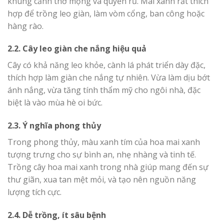
khung cảnh thơ mộng và quyến rũ. Mai xanh rất thích
hợp để trồng leo giàn, làm vòm cổng, ban công hoặc
hàng rào.
2.2. Cây leo giàn che nắng hiệu quả
Cây có khả năng leo khỏe, cành lá phát triển dày đặc,
thích hợp làm giàn che nắng tự nhiên. Vừa làm dịu bớt
ánh nắng, vừa tăng tính thẩm mỹ cho ngôi nhà, đặc
biệt là vào mùa hè oi bức.
2.3. Ý nghĩa phong thủy
Trong phong thủy, màu xanh tím của hoa mai xanh
tượng trưng cho sự bình an, nhẹ nhàng và tinh tế.
Trồng cây hoa mai xanh trong nhà giúp mang đến sự
thư giãn, xua tan mệt mỏi, và tạo nên nguồn năng
lượng tích cực.
2.4. Dễ trồng, ít sâu bệnh