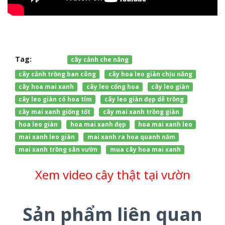
Tag:
cây cảnh che nắng
cây cảnh trồng ban công
cây hoa leo giàn chịu nắng
cây hoa mai xanh
cây leo cổng hoa
cây leo giàn
cây leo giàn có hoa tím
cây leo giàn đẹp dễ trồng
cây mai xanh giống tốt
cây mai xanh trồng giàn
hoa leo giàn
hoa mai xanh đẹp
hoa mai xanh leo
mai xanh leo giàn
mai xanh ra hoa quanh năm
mai xanh trồng sân vườn
mua cây hoa mai xanh
Xem video cây thật tại vườn
Sản phẩm liên quan