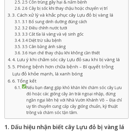
2.5 Côn trùng gây hại & nấm bệnh
2.6 Cây bị sốc khi thay chậu hoặc chuyển vị trí
3. Cách xử lý và khắc phục cây Lựu đỏ bị vàng lá
3.1 Bổ sung dinh dưỡng đúng cách
3.2 Điều chỉnh nước tưới
3.3 Cắt tỉa lá vàng và vệ sinh gốc
3.4 Diệt trừ sâu bệnh
3.5 Cân bằng ánh sáng
3.6 Hạn chế thay chậu khi không cần thiết
4. Lưu ý khi chăm sóc cây Lựu đỏ sau khi bị vàng lá
5. Phòng bệnh hơn chữa bệnh – Bí quyết trồng
Lựu đỏ khỏe mạnh, lá xanh bóng
6. Tổng kết
Nếu bạn đang gặp khó khăn khi chăm sóc cây Lựu
đỏ hoặc các giống cây ăn trái ngoại nhập, đừng
ngần ngại liên hệ với Nhà Vườn Khánh Võ – Địa chỉ
uy tín chuyên cung cấp cây giống chuẩn, kỹ thuật
trồng và chăm sóc tận tâm.
1. Dấu hiệu nhận biết cây Lựu đỏ bị vàng lá