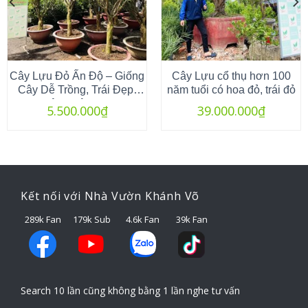
Cây Lựu Đỏ Ấn Độ – Giống
Cây Lựu cổ thụ hơn 100
Cây Dễ Trồng, Trái Đẹp,
năm tuổi có hoa đỏ, trái đỏ
Ngọt Đậm, Cây Cao 2m5
5.500.000
₫
39.000.000
₫
Kết nối với Nhà Vườn Khánh Võ
289k Fan
179k Sub
4.6k Fan
39k Fan
Search 10 lần cũng không bằng 1 lần nghe tư vấn