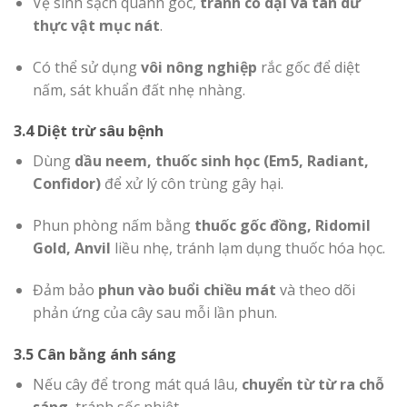
Vệ sinh sạch quanh gốc,
tránh cỏ dại và tàn dư
thực vật mục nát
.
Có thể sử dụng
vôi nông nghiệp
rắc gốc để diệt
nấm, sát khuẩn đất nhẹ nhàng.
3.4 Diệt trừ sâu bệnh
Dùng
dầu neem, thuốc sinh học (Em5, Radiant,
Confidor)
để xử lý côn trùng gây hại.
Phun phòng nấm bằng
thuốc gốc đồng, Ridomil
Gold, Anvil
liều nhẹ, tránh lạm dụng thuốc hóa học.
Đảm bảo
phun vào buổi chiều mát
và theo dõi
phản ứng của cây sau mỗi lần phun.
3.5 Cân bằng ánh sáng
Nếu cây để trong mát quá lâu,
chuyển từ từ ra chỗ
sáng
, tránh sốc nhiệt.