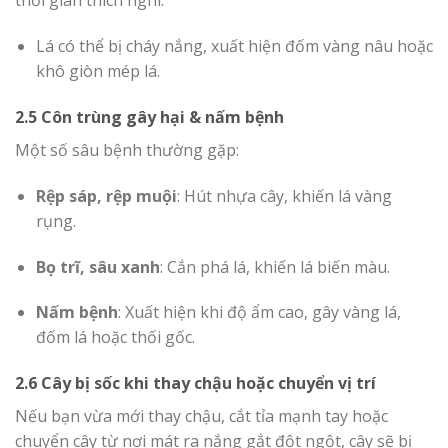
thời gian thích nghi:
Lá có thể bị cháy nắng, xuất hiện đốm vàng nâu hoặc
khô giòn mép lá.
2.5 Côn trùng gây hại & nấm bệnh
Một số sâu bệnh thường gặp:
Rệp sáp, rệp muội
: Hút nhựa cây, khiến lá vàng
rụng.
Bọ trĩ, sâu xanh
: Cắn phá lá, khiến lá biến màu.
Nấm bệnh
: Xuất hiện khi độ ẩm cao, gây vàng lá,
đốm lá hoặc thối gốc.
2.6 Cây bị sốc khi thay chậu hoặc chuyển vị trí
Nếu bạn vừa mới thay chậu, cắt tỉa mạnh tay hoặc
chuyển cây từ nơi mát ra nắng gắt đột ngột, cây sẽ bị