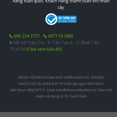
hàng toàn quốc. Khách hàng thanh toán khi nhận
cây.
096 234 7777
0977.19.1080
345 Võ Trần Chí - P. Tân Tạo A - Q. Bình Tân
TP.HCM
(Click xem bản đồ)
©2026. HỘ KINH DOANH NHÀ VƯỜN KHÁNH VÕ. GPDKKD:
8443131327 do sở KH & ĐT TP.HCM cấp ngày 19/07/2016.
Điện thoại: 0962347777. Email:
hello@nhavuonkhanhvo.vn
. Chịu trách
nhiệm nội dung: Lê Thị Tuyết Chinh