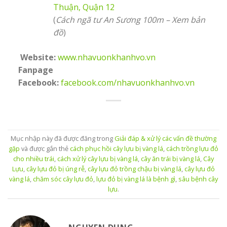
Thuận, Quận 12
(
Cách ngã tư An Sương 100m – Xem bản
đồ
)
Website:
www.nhavuonkhanhvo.vn
Fanpage
Facebook:
facebook.com/nhavuonkhanhvo.vn
Mục nhập này đã được đăng trong
Giải đáp & xử lý các vấn đề thường
gặp
và được gắn thẻ
cách phục hồi cây lựu bị vàng lá
,
cách trồng lựu đỏ
cho nhiều trái
,
cách xử lý cây lựu bị vàng lá
,
cây ăn trái bị vàng lá
,
Cây
Lựu
,
cây lựu đỏ bị úng rễ
,
cây lựu đỏ trồng chậu bị vàng lá
,
cây lựu đỏ
vàng lá
,
chăm sóc cây lựu đỏ
,
lựu đỏ bị vàng lá là bệnh gì
,
sâu bệnh cây
lựu
.