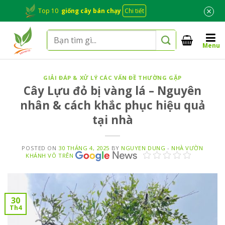
Skip
×
Top 10
giống cây bán chạy
Chi tiết
to
content
Tìm
Menu
kiếm:
GIẢI ĐÁP & XỬ LÝ CÁC VẤN ĐỀ THƯỜNG GẶP
Cây Lựu đỏ bị vàng lá – Nguyên
nhân & cách khắc phục hiệu quả
tại nhà
POSTED ON
30 THÁNG 4, 2025
BY
NGUYEN DUNG
-
NHÀ VƯỜN
KHÁNH VÕ TRÊN
30
Th4