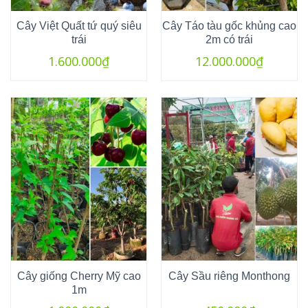
Cây Việt Quất tứ quý siêu
Cây Táo tàu gốc khủng cao
trái
2m có trái
1.600.000
₫
12.000.000
₫
Cây giống Cherry Mỹ cao
Cây Sầu riêng Monthong
1m