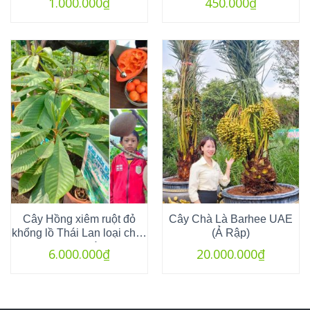
1.000.000
₫
450.000
₫
Cây Hồng xiêm ruột đỏ
Cây Chà Là Barhee UAE
khổng lồ Thái Lan loại chiết
(Ả Rập)
đã ra trái
6.000.000
₫
20.000.000
₫