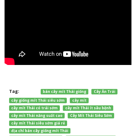
Tag:
bán cây mít Thái giống
Cây Ăn Trái
cây giống mít Thái siêu sớm
cây mít
cây mít Thái có trái sớm
cây mít Thái ít sâu bệnh
cây mít Thái năng suất cao
Cây Mít Thái Siêu Sớm
cây mít Thái siêu sớm giá rẻ
địa chỉ bán cây giống mít Thái