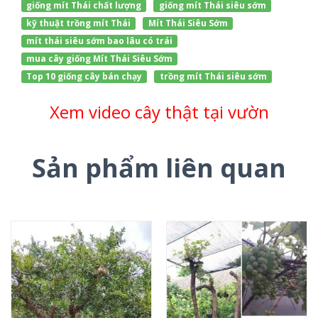
giống mít Thái chất lượng
giống mít Thái siêu sớm
kỹ thuật trồng mít Thái
Mít Thái Siêu Sớm
mít thái siêu sớm bao lâu có trái
mua cây giống Mít Thái Siêu Sớm
Top 10 giống cây bán chạy
trồng mít Thái siêu sớm
Xem video cây thật tại vườn
Sản phẩm liên quan