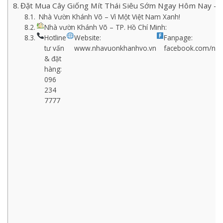
Đặt Mua Cây Giống Mít Thái Siêu Sớm Ngay Hôm Nay –
Nhà Vườn Khánh Võ – Vì Một Việt Nam Xanh!
Nhà vườn Khánh Võ – TP. Hồ Chí Minh:
Hotline
Website:
Fanpage:
tư vấn
www.nhavuonkhanhvo.vn
facebook.com/nh
& đặt
hàng:
096
234
7777