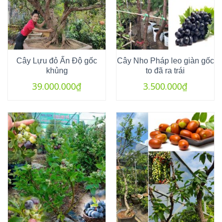
Cây Lựu đỏ Ấn Độ gốc
Cây Nho Pháp leo giàn gốc
khủng
to đã ra trái
39.000.000
₫
3.500.000
₫