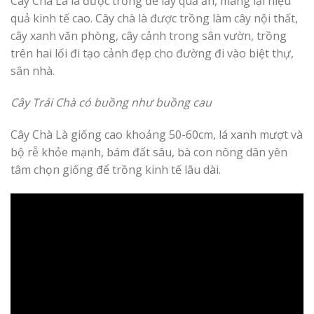
Cây Chà Là là được trồng để lấy quả ăn, mang lại hiệu
quả kinh tế cao. Cây chà là được trồng làm cây nội thất,
cây xanh văn phòng, cây cảnh trong sân vườn, trồng
trên hai lối đi tạo cảnh đẹp cho đường đi vào biệt thự,
sân nhà.
Cây Trái Chà có buồng như buồng cau
Cây Chà Là giống cao khoảng 50-60cm, lá xanh mượt và
bộ rễ khỏe mạnh, bám đất sâu, bà con nông dân yên
tâm chọn giống để trồng kinh tế lâu dài.