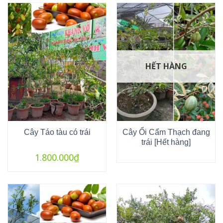
HẾT HÀNG
Cây Táo tàu có trái
Cây Ổi Cẩm Thạch đang
trái [Hết hàng]
1.800.000
₫