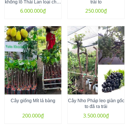
khổng lồ Thái Lan loại chiết
trái to
đã ra trái
6.000.000
₫
250.000
₫
Cây giống Mít lá bàng
Cây Nho Pháp leo giàn gốc
to đã ra trái
200.000
₫
3.500.000
₫