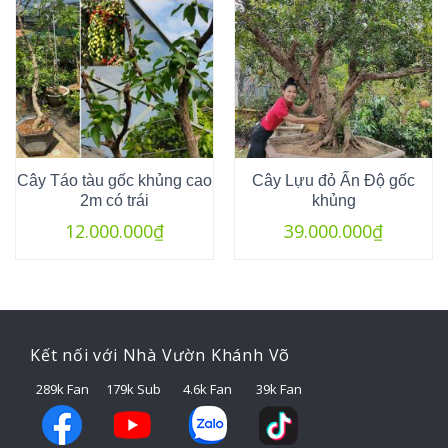
Cây Táo tàu gốc khủng cao
Cây Lựu đỏ Ấn Độ gốc
2m có trái
khủng
12.000.000
₫
39.000.000
₫
Kết nối với Nhà Vườn Khánh Võ
289k Fan
179k Sub
4.6k Fan
39k Fan