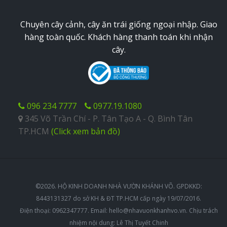
Chuyên cây cảnh, cây ăn trái giống ngoại nhập. Giao
hàng toàn quốc. Khách hàng thanh toán khi nhận
cây.
096 234 7777
0977.19.1080
345 Võ Trần Chí - P. Tân Tạo A - Q. Bình Tân
TP.HCM
(Click xem bản đồ)
©2026. HỘ KINH DOANH NHÀ VƯỜN KHÁNH VÕ. GPDKKD:
8443131327 do sở KH & ĐT TP.HCM cấp ngày 19/07/2016.
Điện thoại: 0962347777. Email:
hello@nhavuonkhanhvo.vn
. Chịu trách
nhiệm nội dung: Lê Thị Tuyết Chinh