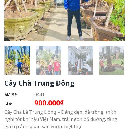
Cây Chà Trung Đông
0441
Mã SP:
900.000
₫
Giá:
Cây Chà Là Trung Đông – Dáng đẹp, dễ trồng, thích
nghi tốt khí hậu Việt Nam, trái ngon bổ dưỡng, tăng
giá trị cảnh quan sân vườn, biệt thự.