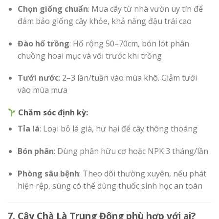
Chọn giống chuẩn
: Mua cây từ nhà vườn uy tín để
đảm bảo giống cây khỏe, khả năng đậu trái cao
Đào hố trồng
: Hố rộng 50–70cm, bón lót phân
chuồng hoai mục và vôi trước khi trồng
Tưới nước
: 2–3 lần/tuần vào mùa khô. Giảm tưới
vào mùa mưa
Chăm sóc định kỳ:
Tỉa lá
: Loại bỏ lá già, hư hại để cây thông thoáng
Bón phân
: Dùng phân hữu cơ hoặc NPK 3 tháng/lần
Phòng sâu bệnh
: Theo dõi thường xuyên, nếu phát
hiện rệp, sùng có thể dùng thuốc sinh học an toàn
7. Cây Chà Là Trung Đông phù hợp với ai?