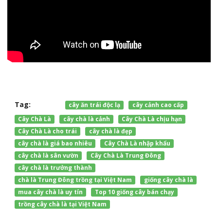
Tag:
cây ăn trái độc lạ
cây cảnh cao cấp
Cây Chà Là
cây chà là cảnh
Cây Chà Là chịu hạn
Cây Chà Là cho trái
cây chà là đẹp
cây chà là giá bao nhiêu
Cây Chà Là nhập khẩu
cây chà là sân vườn
Cây Chà Là Trung Đông
cây chà là trưởng thành
chà là Trung Đông trồng tại Việt Nam
giống cây chà là
mua cây chà là uy tín
Top 10 giống cây bán chạy
trồng cây chà là tại Việt Nam