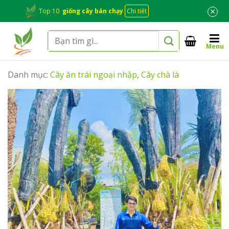
Skip
×
Top 10
giống cây bán chạy
Chi tiết
to
content
Tìm
Menu
kiếm:
Danh mục:
Cây ăn trái ngoại nhập
,
Cây chà là