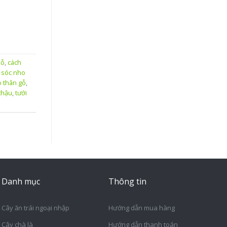
Gỗ
,
cách
 sóc nho
 thân gỗ
,
chậu
,
tưới
Danh mục
Thông tin
Cây ăn trái ngoại nhập
Hướng dẫn mua hàng
Cây chà là
Hướng dẫn thanh toán