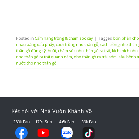
Posted in
Cẩm nang trồng & chăm sóc cây
|
Tagged
bón phân cho
nhau bằng dấu phẩy
,
cách trồng nho thân gỗ
,
cách trồng nho thân 
thân gỗ đúng kỹ thuật
,
chăm sóc nho thân gỗ ra trái
,
kích thích nho
nho thân gỗ ra trái quanh năm
,
nho thân gỗ ra trái sớm
,
sâu bệnh t
nước cho nho thân gỗ
Kết nối với Nhà Vườn Khánh Võ
289k Fan
179k Sub
4.6k Fan
39k Fan