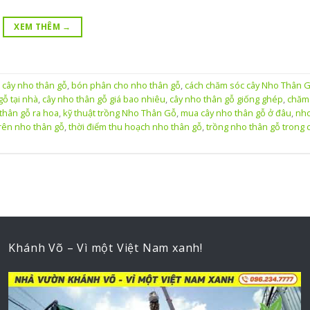
XEM THÊM
→
 cây nho thân gỗ
,
bón phân cho nho thân gỗ
,
cách chăm sóc cây Nho Thân 
gỗ tại nhà
,
cây nho thân gỗ giá bao nhiêu
,
cây nho thân gỗ giống ghép
,
chăm
 thân gỗ ra hoa
,
kỹ thuật trồng Nho Thân Gỗ
,
mua cây nho thân gỗ ở đâu
,
nho
rên nho thân gỗ
,
thời điểm thu hoạch nho thân gỗ
,
trồng nho thân gỗ trong 
Khánh Võ – Vì một Việt Nam xanh!