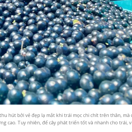
hu hút bởi vẻ đẹp lạ mắt khi trái mọc chi chít trên thân, mà 
 cao. Tuy nhiên, để cây phát triển tốt và nhanh cho trái, 