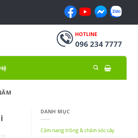
HOTLINE
096 234 7777
 Hệ
 NĂM
DANH MỤC
i
Cẩm nang trồng & chăm sóc cây