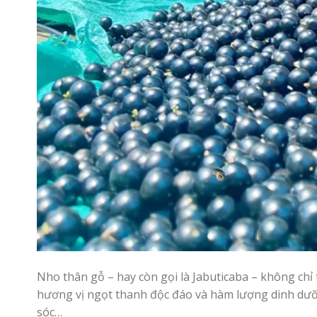
Nho thân gỗ – hay còn gọi là Jabuticaba – không chỉ t
hương vị ngọt thanh độc đáo và hàm lượng dinh dưỡng
sóc…