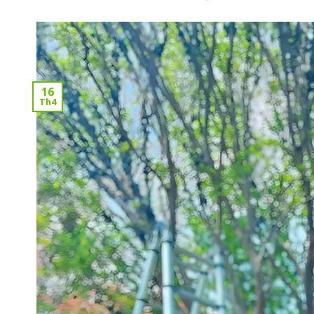
16
Th4