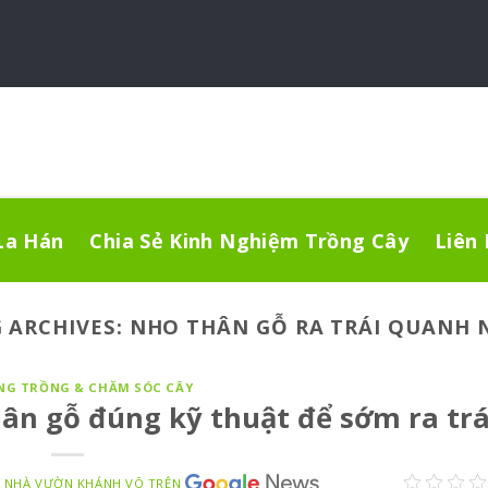
La Hán
Chia Sẻ Kinh Nghiệm Trồng Cây
Liên
 ARCHIVES:
NHO THÂN GỖ RA TRÁI QUANH
NG TRỒNG & CHĂM SÓC CÂY
ân gỗ đúng kỹ thuật để sớm ra trá
-
NHÀ VƯỜN KHÁNH VÕ TRÊN