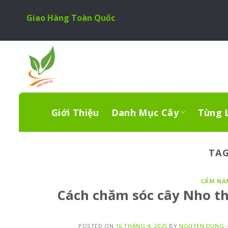
Skip
Giao Hàng Toàn Quốc
to
content
Giới Thiệu
Danh Mục Cây
Tùng 
TAG
CẨM NA
Cách chăm sóc cây Nho th
POSTED ON
16 THÁNG 4, 2025
BY
NGUYEN DUNG