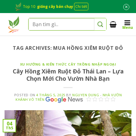
Skip
×
Top 10
giống cây bán chạy
Chi tiết
to
content
Tìm
Menu
kiếm:
TAG ARCHIVES:
MUA HỒNG XIÊM RUỘT ĐỎ
XU HƯỚNG & KIẾN THỨC CÂY TRỒNG NHẬP NGOẠI
Cây Hồng Xiêm Ruột Đỏ Thái Lan – Lựa
Chọn Mới Cho Vườn Nhà Bạn
POSTED ON
4 THÁNG 5, 2025
BY
NGUYEN DUNG
-
NHÀ VƯỜN
KHÁNH VÕ TRÊN
04
Th5