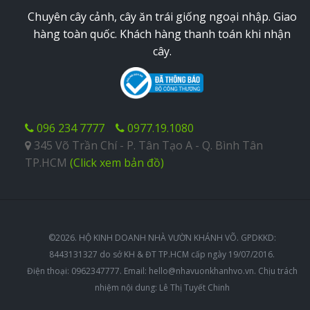
Chuyên cây cảnh, cây ăn trái giống ngoại nhập. Giao
hàng toàn quốc. Khách hàng thanh toán khi nhận
cây.
096 234 7777
0977.19.1080
345 Võ Trần Chí - P. Tân Tạo A - Q. Bình Tân
TP.HCM
(Click xem bản đồ)
©2026. HỘ KINH DOANH NHÀ VƯỜN KHÁNH VÕ. GPDKKD:
8443131327 do sở KH & ĐT TP.HCM cấp ngày 19/07/2016.
Điện thoại: 0962347777. Email:
hello@nhavuonkhanhvo.vn
. Chịu trách
nhiệm nội dung: Lê Thị Tuyết Chinh