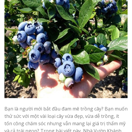
Bạn là người mới bắt đầu đam mê trồng cây? Bạn muốn
thử sức với một vài loại cây vừa đẹp, vừa dễ trồng, ít
tốn công chăm sóc nhưng vẫn mang lại giá trị thẩm mỹ
và cả trái ngon? Trong bài viết này, Nhà Vườn Khánh