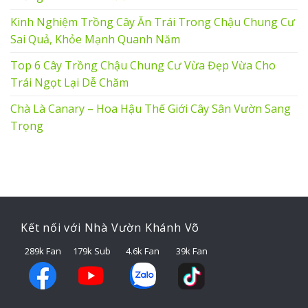
Kinh Nghiệm Trồng Cây Ăn Trái Trong Chậu Chung Cư
Sai Quả, Khỏe Mạnh Quanh Năm
Top 6 Cây Trồng Chậu Chung Cư Vừa Đẹp Vừa Cho
Trái Ngọt Lại Dễ Chăm
Chà Là Canary – Hoa Hậu Thế Giới Cây Sân Vườn Sang
Trọng
Kết nối với Nhà Vườn Khánh Võ
289k Fan
179k Sub
4.6k Fan
39k Fan