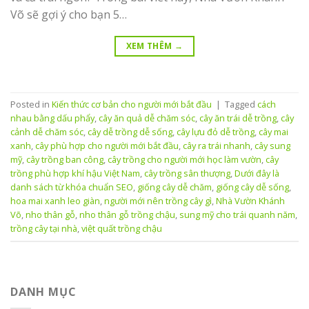
Võ sẽ gợi ý cho bạn 5…
XEM THÊM
→
Posted in
Kiến thức cơ bản cho người mới bắt đầu
|
Tagged
cách
nhau bằng dấu phẩy
,
cây ăn quả dễ chăm sóc
,
cây ăn trái dễ trồng
,
cây
cảnh dễ chăm sóc
,
cây dễ trồng dễ sống
,
cây lựu đỏ dễ trồng
,
cây mai
xanh
,
cây phù hợp cho người mới bắt đầu
,
cây ra trái nhanh
,
cây sung
mỹ
,
cây trồng ban công
,
cây trồng cho người mới học làm vườn
,
cây
trồng phù hợp khí hậu Việt Nam
,
cây trồng sân thượng
,
Dưới đây là
danh sách từ khóa chuẩn SEO
,
giống cây dễ chăm
,
giống cây dễ sống
,
hoa mai xanh leo giàn
,
người mới nên trồng cây gì
,
Nhà Vườn Khánh
Võ
,
nho thân gỗ
,
nho thân gỗ trồng chậu
,
sung mỹ cho trái quanh năm
,
trồng cây tại nhà
,
việt quất trồng chậu
DANH MỤC