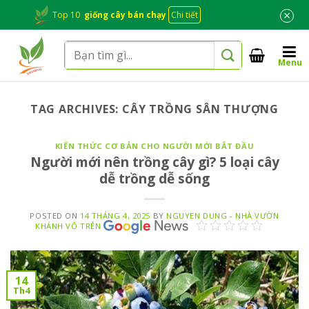
Skip
×
Top 10
giống cây bán chạy
Chi tiết
to
content
Tìm
Menu
kiếm:
TAG ARCHIVES:
CÂY TRỒNG SÂN THƯỢNG
KIẾN THỨC CƠ BẢN CHO NGƯỜI MỚI BẮT ĐẦU
Người mới nên trồng cây gì? 5 loại cây
dễ trồng dễ sống
POSTED ON
14 THÁNG 4, 2025
BY
NGUYEN DUNG
-
NHÀ VƯỜN
KHÁNH VÕ TRÊN
14
Th4