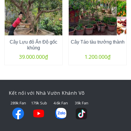
Cây Lựu đỏ Ấn Độ gốc
Cây Táo tàu trưởng thành
khủng
39.000.000
₫
1.200.000
₫
Kết nối với Nhà Vườn Khánh Võ
289k Fan
179k Sub
4.6k Fan
39k Fan