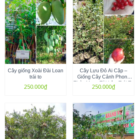
Cây giống Xoài Đài Loan
Cây Lựu Đỏ Ai Cập –
trái to
Giống Cây Cảnh Phong
Thủy Mang Tài Lộc, Trái To
250.000
₫
250.000
₫
Đỏ Ngon