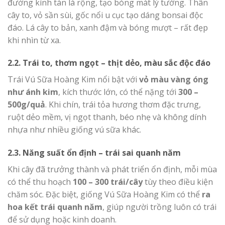
đường kính tán lá rộng, tạo bóng mát lý tưởng. Thân
cây to, vỏ sần sùi, gốc nổi u cục tạo dáng bonsai độc
đáo. Lá cây to bản, xanh đậm và bóng mượt – rất đẹp
khi nhìn từ xa.
2.2. Trái to, thơm ngọt – thịt dẻo, màu sắc độc đáo
Trái Vú Sữa Hoàng Kim nổi bật với
vỏ màu vàng óng
như ánh kim
, kích thước lớn, có thể nặng tới
300 –
500g/quả
. Khi chín, trái tỏa hương thơm đặc trưng,
ruột dẻo mềm, vị ngọt thanh, béo nhẹ và không dính
nhựa như nhiều giống vú sữa khác.
2.3. Năng suất ổn định – trái sai quanh năm
Khi cây đã trưởng thành và phát triển ổn định, mỗi mùa
có thể thu hoạch
100 – 300 trái/cây
tùy theo điều kiện
chăm sóc. Đặc biệt, giống Vú Sữa Hoàng Kim có thể
ra
hoa kết trái quanh năm
, giúp người trồng luôn có trái
để sử dụng hoặc kinh doanh.