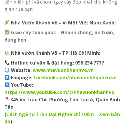
vấn miễn phí và chọn ngay cây đẹp nhất cho không
gian của bạn:
Nhà Vườn Khánh Võ – Vì Một Việt Nam Xanh!
Giao cây toàn quốc – Nhanh chóng, an toàn,
đúng hẹn
Nhà vườn Khánh Võ – TP. Hồ Chí Minh:
Hotline tư vấn & đặt hàng:
096 234 7777
Website:
www.nhavuonkhanhvo.vn
Fanpage
:
facebook.com/nhavuonkhanhvo.vn
YouTube
:
https://www.youtube.com/c/nhavuonkhanhvo
345 Võ Trần Chí, Phường Tân Tạo A, Quận Bình
Tân
(
Cách ngã tư Trần Đại Nghĩa chỉ 100m – Xem bản
đồ
)