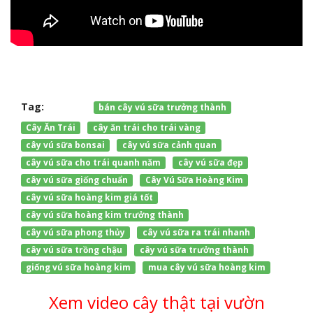
Tag:
bán cây vú sữa trưởng thành
Cây Ăn Trái
cây ăn trái cho trái vàng
cây vú sữa bonsai
cây vú sữa cảnh quan
cây vú sữa cho trái quanh năm
cây vú sữa đẹp
cây vú sữa giống chuẩn
Cây Vú Sữa Hoàng Kim
cây vú sữa hoàng kim giá tốt
cây vú sữa hoàng kim trưởng thành
cây vú sữa phong thủy
cây vú sữa ra trái nhanh
cây vú sữa trồng chậu
cây vú sữa trưởng thành
giống vú sữa hoàng kim
mua cây vú sữa hoàng kim
Xem video cây thật tại vườn