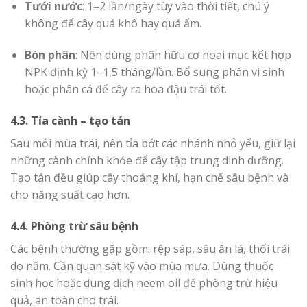
Tưới nước
: 1–2 lần/ngày tùy vào thời tiết, chú ý
không để cây quá khô hay quá ẩm.
Bón phân
: Nên dùng phân hữu cơ hoai mục kết hợp
NPK định kỳ 1–1,5 tháng/lần. Bổ sung phân vi sinh
hoặc phân cá để cây ra hoa đậu trái tốt.
4.3. Tỉa cành – tạo tán
Sau mỗi mùa trái, nên tỉa bớt các nhánh nhỏ yếu, giữ lại
những cành chính khỏe để cây tập trung dinh dưỡng.
Tạo tán đều giúp cây thoáng khí, hạn chế sâu bệnh và
cho năng suất cao hơn.
4.4. Phòng trừ sâu bệnh
Các bệnh thường gặp gồm: rệp sáp, sâu ăn lá, thối trái
do nấm. Cần quan sát kỹ vào mùa mưa. Dùng thuốc
sinh học hoặc dung dịch neem oil để phòng trừ hiệu
quả, an toàn cho trái.