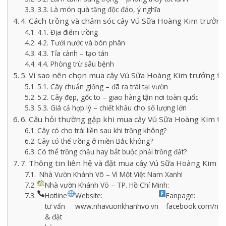
3.3. Là món quà tặng độc đáo, ý nghĩa
4. Cách trồng và chăm sóc cây Vú Sữa Hoàng Kim trưởn
4.1. Địa điểm trồng
4.2. Tưới nước và bón phân
4.3. Tỉa cành – tạo tán
4.4. Phòng trừ sâu bệnh
5. Vì sao nên chọn mua cây Vú Sữa Hoàng Kim trưởng t
5.1. Cây chuẩn giống – đã ra trái tại vườn
5.2. Cây đẹp, gốc to – giao hàng tận nơi toàn quốc
5.3. Giá cả hợp lý – chiết khấu cho số lượng lớn
6. Câu hỏi thường gặp khi mua cây Vú Sữa Hoàng Kim t
Cây có cho trái liền sau khi trồng không?
Cây có thể trồng ở miền Bắc không?
Có thể trồng chậu hay bắt buộc phải trồng đất?
7. Thông tin liên hệ và đặt mua cây Vú Sữa Hoàng Kim 
Nhà Vườn Khánh Võ – Vì Một Việt Nam Xanh!
Nhà vườn Khánh Võ – TP. Hồ Chí Minh:
Hotline
Website:
Fanpage:
tư vấn
www.nhavuonkhanhvo.vn
facebook.com/nh
& đặt