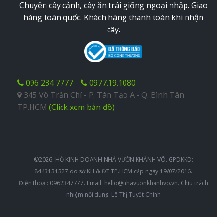
Chuyên cây cảnh, cây ăn trái giống ngoại nhập. Giao
hàng toàn quốc. Khách hàng thanh toán khi nhận
cây.
096 234 7777
0977.19.1080
345 Võ Trần Chí - P. Tân Tạo A - Q. Bình Tân
TP.HCM
(Click xem bản đồ)
©2026. HỘ KINH DOANH NHÀ VƯỜN KHÁNH VÕ. GPDKKD:
8443131327 do sở KH & ĐT TP.HCM cấp ngày 19/07/2016.
Điện thoại: 0962347777. Email:
hello@nhavuonkhanhvo.vn
. Chịu trách
nhiệm nội dung: Lê Thị Tuyết Chinh