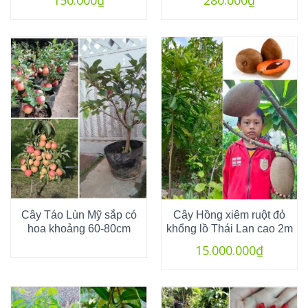
150.000
₫
280.000
₫
Cây Táo Lùn Mỹ sắp có
Cây Hồng xiêm ruột đỏ
hoa khoảng 60-80cm
khổng lồ Thái Lan cao 2m
15.000.000
₫