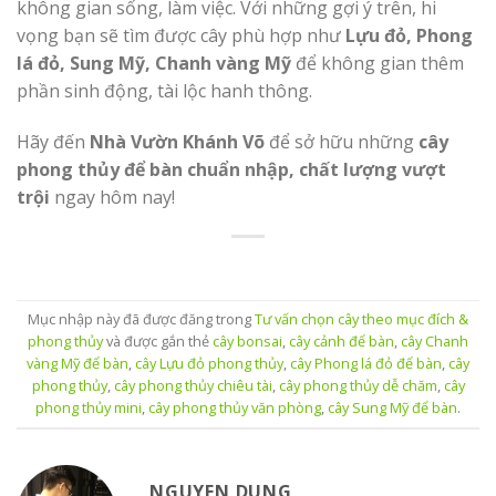
không gian sống, làm việc. Với những gợi ý trên, hi
vọng bạn sẽ tìm được cây phù hợp như
Lựu đỏ, Phong
lá đỏ, Sung Mỹ, Chanh vàng Mỹ
để không gian thêm
phần sinh động, tài lộc hanh thông.
Hãy đến
Nhà Vườn Khánh Võ
để sở hữu những
cây
phong thủy để bàn chuẩn nhập, chất lượng vượt
trội
ngay hôm nay!
Mục nhập này đã được đăng trong
Tư vấn chọn cây theo mục đích &
phong thủy
và được gắn thẻ
cây bonsai
,
cây cảnh để bàn
,
cây Chanh
vàng Mỹ để bàn
,
cây Lựu đỏ phong thủy
,
cây Phong lá đỏ để bàn
,
cây
phong thủy
,
cây phong thủy chiêu tài
,
cây phong thủy dễ chăm
,
cây
phong thủy mini
,
cây phong thủy văn phòng
,
cây Sung Mỹ để bàn
.
NGUYEN DUNG