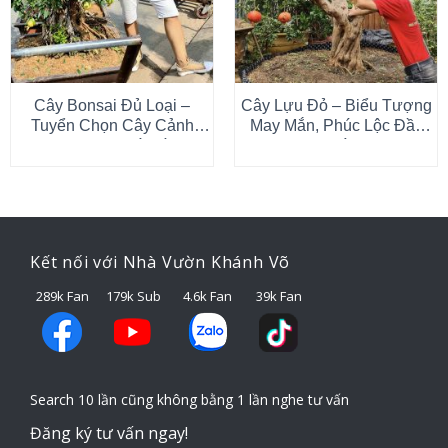
Cây Bonsai Đủ Loại –
Cây Lựu Đỏ – Biểu Tượng
Tuyển Chọn Cây Cảnh
May Mắn, Phúc Lộc Đầy
Bonsai Đẹp, Giá Tốt Tại
Nhà
Nhà Vườn Khánh Võ
Kết nối với Nhà Vườn Khánh Võ
289k Fan
179k Sub
4.6k Fan
39k Fan
Search 10 lần cũng không bằng 1 lần nghe tư vấn
Đăng ký tư vấn ngay!