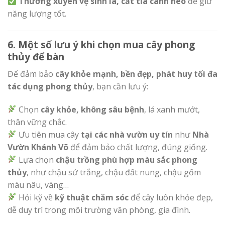
Thường xuyên vệ sinh lá, cắt tỉa cành héo
để giữ
năng lượng tốt.
6. Một số lưu ý khi chọn mua cây phong
thủy để bàn
Để đảm bảo
cây khỏe mạnh, bền đẹp, phát huy tối đa
tác dụng phong thủy
, bạn cần lưu ý:
Chọn
cây khỏe, không sâu bệnh
, lá xanh mướt,
thân vững chắc.
Ưu tiên mua cây
tại các nhà vườn uy tín
như
Nhà
Vườn Khánh Võ
để đảm bảo chất lượng, đúng giống.
Lựa chọn
chậu trồng phù hợp màu sắc phong
thủy
, như chậu sứ trắng, chậu đất nung, chậu gốm
màu nâu, vàng…
Hỏi kỹ về
kỹ thuật chăm sóc
để cây luôn khỏe đẹp,
dễ duy trì trong môi trường văn phòng, gia đình.