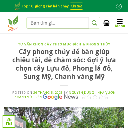
Skip
×
Top 10
giống cây bán chạy
Chi tiết
to
content
Tìm
Menu
kiếm:
TƯ VẤN CHỌN CÂY THEO MỤC ĐÍCH & PHONG THỦY
Cây phong thủy để bàn giúp
chiêu tài, dễ chăm sóc: Gợi ý lựa
chọn cây Lựu đỏ, Phong lá đỏ,
Sung Mỹ, Chanh vàng Mỹ
POSTED ON
26 THÁNG 5, 2025
BY
NGUYEN DUNG
-
NHÀ VƯỜN
KHÁNH VÕ TRÊN
26
Th5