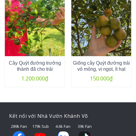
Cây Quýt đường trưởng
Giống cây Quýt đường trái
thành đã cho trái
vỏ mỏng, vị ngọt, ít hạt
1.200.000
₫
150.000
₫
Kết nối với Nhà Vườn Khánh Võ
289k Fan
179k Sub
4.6k Fan
39k Fan