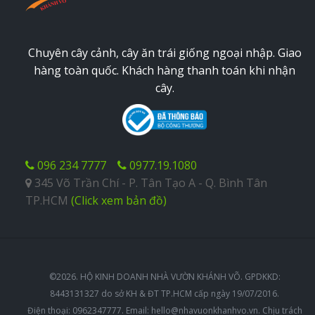
Chuyên cây cảnh, cây ăn trái giống ngoại nhập. Giao
hàng toàn quốc. Khách hàng thanh toán khi nhận
cây.
096 234 7777
0977.19.1080
345 Võ Trần Chí - P. Tân Tạo A - Q. Bình Tân
TP.HCM
(Click xem bản đồ)
©2026. HỘ KINH DOANH NHÀ VƯỜN KHÁNH VÕ. GPDKKD:
8443131327 do sở KH & ĐT TP.HCM cấp ngày 19/07/2016.
Điện thoại: 0962347777. Email:
hello@nhavuonkhanhvo.vn
. Chịu trách