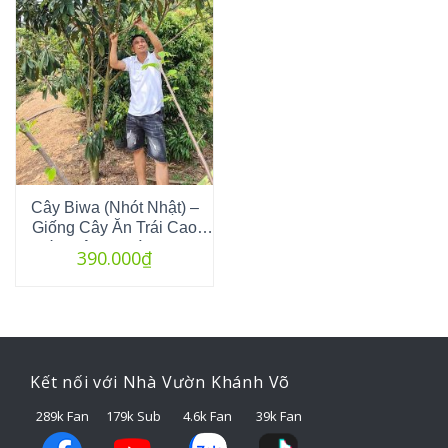
Cây Biwa (Nhót Nhật) –
Giống Cây Ăn Trái Cao
Cấp, Độc Lạ Dành Cho
390.000
₫
Nhà Vườn Việt
Kết nối với Nhà Vườn Khánh Võ
289k Fan
179k Sub
4.6k Fan
39k Fan