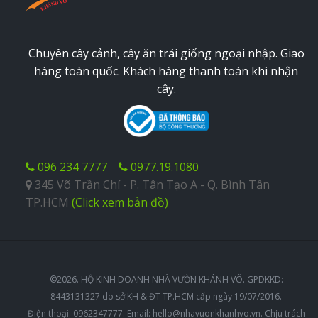
Chuyên cây cảnh, cây ăn trái giống ngoại nhập. Giao
hàng toàn quốc. Khách hàng thanh toán khi nhận
cây.
096 234 7777
0977.19.1080
345 Võ Trần Chí - P. Tân Tạo A - Q. Bình Tân
TP.HCM
(Click xem bản đồ)
©2026. HỘ KINH DOANH NHÀ VƯỜN KHÁNH VÕ. GPDKKD:
8443131327 do sở KH & ĐT TP.HCM cấp ngày 19/07/2016.
Điện thoại: 0962347777. Email:
hello@nhavuonkhanhvo.vn
. Chịu trách