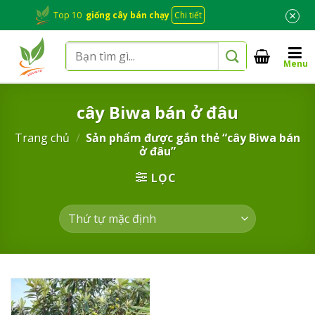
Skip
×
Top 10
giống cây bán chạy
Chi tiết
to
content
Tìm
Menu
kiếm:
cây Biwa bán ở đâu
Trang chủ
/
Sản phẩm được gắn thẻ “cây Biwa bán
ở đâu”
LỌC