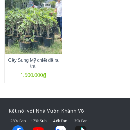
Cây Sung Mỹ chiết đã ra
trái
1.500.000
₫
Kết nối với Nhà Vườn Khánh Võ
289k Fan
179k Sub
4.6k Fan
39k Fan