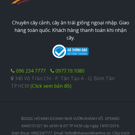
Chuyên cây cảnh, cây ăn trái giống ngoại nhập. Giao
hàng toàn quốc. Khách hàng thanh toán khi nhận
cây.
096 234 7777
0977.19.1080
345 Võ Trần Chí - P. Tân Tạo A - Q. Bình Tân
TP.HCM
(Click xem bản đồ)
©2026. HỘ KINH DOANH NHÀ VƯỜN KHÁNH VÕ. GPDKKD:
8443131327 do sở KH & ĐT TP.HCM cấp ngày 19/07/2016.
Điện thoại: 0962347777. Email:
hello@nhavuonkhanhvo.vn
. Chịu trách