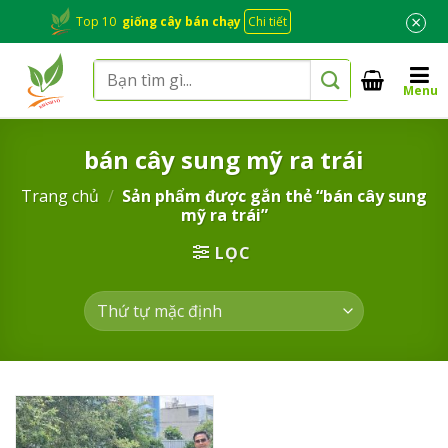
Skip
×
Top 10
giống cây bán chạy
Chi tiết
to
content
Tìm
Menu
kiếm:
bán cây sung mỹ ra trái
Trang chủ
/
Sản phẩm được gắn thẻ “bán cây sung
mỹ ra trái”
LỌC